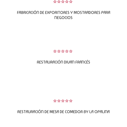
0
FABRICACIÓN DE EXPORITORES Y MOSTRADORES PARA
sobre
5
NEGOCIOS
LEER MÁS
0
RESTAURACIÓN DIVAN FRANCÉS
sobre
5
LEER MÁS
0
RESTAURACIÓN DE MESA DE COMEDOR BY LA OPALINA
sobre
5