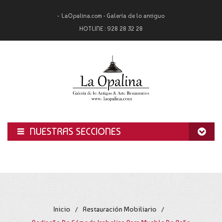
LaOpalina.com - Galería de lo antiguo
HOTLINE :
928 28 32 28
NUESTRAS SECCIONES
INICIO
LA OPALINA
RESTAURACIÓN
Inicio
Restauración Mobiliario
/
/
ALQUILER