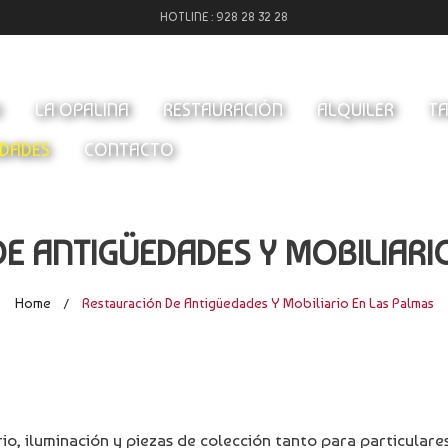
HOTLINE :
928 28 32 28
O
LA OPALINA
RESTAURACIÓN
ALQUILER
TA
DADES
CONTACTO
E ANTIGÜEDADES Y MOBILIARI
Home
Restauración De Antigüedades Y Mobiliario En Las Palmas
/
rio, iluminación y piezas de colección tanto para particular