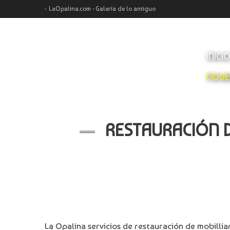
LaOpalina.com - Galería de lo antiguo
INICI
NOVE
RESTAURACIÓN D
La Opalina servicios de restauración de mobillia