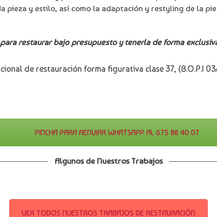
 pieza y estilo, así como la adaptación y restyling de la p
ara restaurar bajo presupuesto y tenerla de forma exclusiva
ional de restauración forma figurativa clase 37, (B.O.P.I 03
PINCHA PARA AENVIAR WHATSAPP AL 675 88 40 07
Algunos de Nuestros Trabajos
VER TODOS NUESTROS TRABAJOS DE RESTAURACIÓN