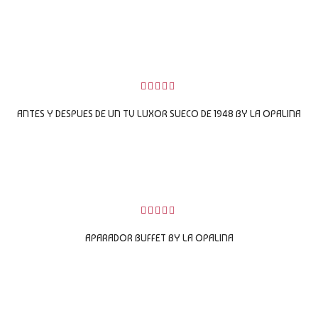
LEER MÁS
0
sobre
ANTES Y DESPUES DE UN TV LUXOR SUECO DE 1948 BY LA OPALINA
5
LEER MÁS
0
sobre
APARADOR BUFFET BY LA OPALINA
5
LEER MÁS