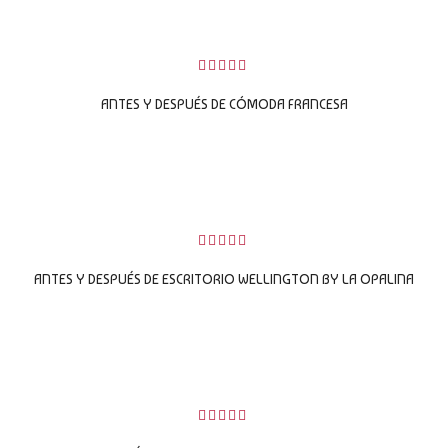
LEER MÁS
0
sobre
ANTES Y DESPUÉS DE CÓMODA FRANCESA
5
LEER MÁS
0
sobre
ANTES Y DESPUÉS DE ESCRITORIO WELLINGTON BY LA OPALINA
5
LEER MÁS
0