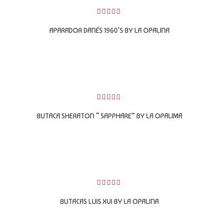
0
sobre
APARADOR DANÉS 1960’S BY LA OPALINA
5
LEER MÁS
0
sobre
BUTACA SHERATON “ SAPPHARE” BY LA OPALIMA
5
LEER MÁS
0
sobre
BUTACAS LUIS XVI BY LA OPALINA
5