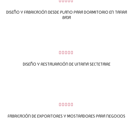
0
sobre
DISEÑO Y FABRICACIÓN DESDE PLANO PARA DORMITORIO EN TAFIRA
5
BAJA
LEER MÁS
0
sobre
DISEÑO Y RESTAURACIÓN DE VITRINA SECTETAIRE
5
LEER MÁS
0
sobre
FABRICACIÓN DE EXPORITORES Y MOSTRADORES PARA NEGOCIOS
5