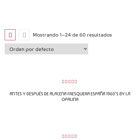
CATÁLOGO
NOVEDADES
CONTACTO
Mostrando 1–24 de 60 resultados
0
sobre
ANTES Y DESPUÉS DE ALACENA FRESQUERA ESPAÑA 1960’S BY LA
5
OPALINA
LEER MÁS