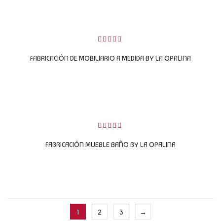
LEER MÁS
0
sobre
FABRICACIÓN DE MOBILIARIO A MEDIDA BY LA OPALINA
5
LEER MÁS
0
sobre
FABRICACIÓN MUEBLE BAÑO BY LA OPALINA
5
LEER MÁS
1
2
3
→