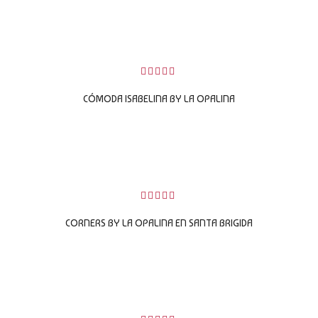
LEER MÁS
0
sobre
CÓMODA ISABELINA BY LA OPALINA
5
LEER MÁS
0
sobre
CORNERS BY LA OPALINA EN SANTA BRIGIDA
5
LEER MÁS