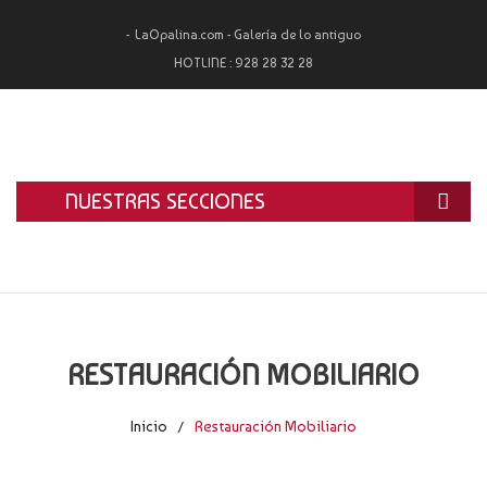
LaOpalina.com - Galería de lo antiguo
HOTLINE :
928 28 32 28
NUESTRAS SECCIONES
INICIO
LA OPALINA
RESTAURACIÓN
RESTAURACIÓN MOBILIARIO
ALQUILER
Inicio
Restauración Mobiliario
/
TASACIÓN Y COMPRA