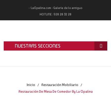
LaOpalina.com - Galería de lo antiguo
HOTLINE :
928 28 32 28
NUESTRAS SECCIONES
INICIO
LA OPALINA
RESTAURACIÓN
Inicio
Restauración Mobiliario
/
/
ALQUILER
Restauración De Mesa De Comedor By La Opalina
TASACIÓN Y COMPRA