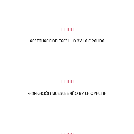
LEER MÁS
0
sobre
RESTAURACIÓN TRESILLO BY LA OPALINA
5
LEER MÁS
0
sobre
FABRICACIÓN MUEBLE BAÑO BY LA OPALINA
5
LEER MÁS