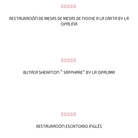
0
sobre
RESTAURACIÓN DE MESAS DE MESAS DE NOCHE A LA CARTA BY LA
5
OPALINA
LEER MÁS
0
sobre
BUTACA SHERATON “ SAPPHARE” BY LA OPALIMA
5
LEER MÁS
0
sobre
RESTAURACIÓN ESCRITORIO INGLÉS
5