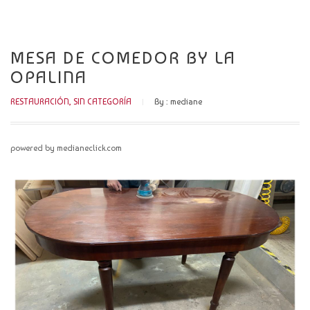
CATÁLOGO
NOVEDADES
MESA DE COMEDOR BY LA
OPALINA
CONTACTO
RESTAURACIÓN
,
SIN CATEGORÍA
By :
mediane
powered by medianeclick.com