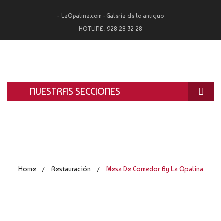
LaOpalina.com - Galería de lo antiguo
HOTLINE :
928 28 32 28
NUESTRAS SECCIONES
INICIO
LA OPALINA
RESTAURACIÓN
Home
Restauración
Mesa De Comedor By La Opalina
/
/
ALQUILER
TASACIÓN Y COMPRA