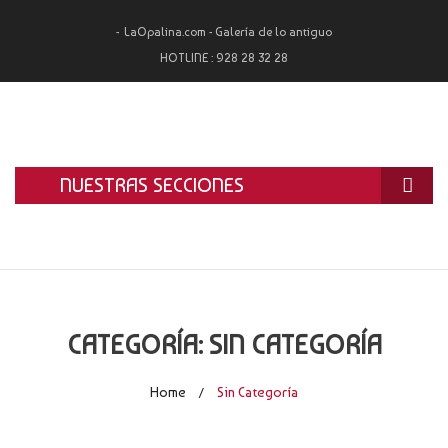
LaOpalina.com - Galería de lo antiguo
HOTLINE :
928 28 32 28
NUESTRAS SECCIONES
INICIO
LA OPALINA
RESTAURACIÓN
CATEGORÍA:
SIN CATEGORÍA
ALQUILER
Home
Sin Categoría
/
TASACIÓN Y COMPRA