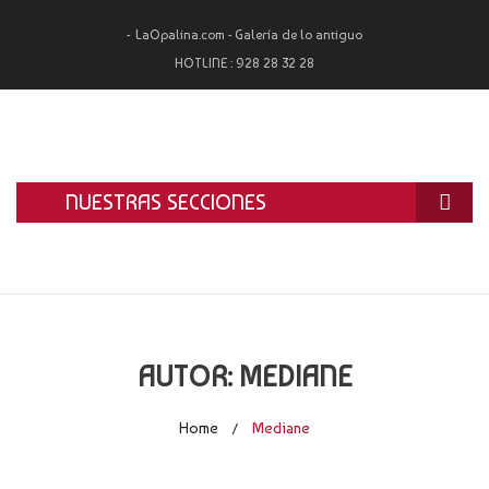
LaOpalina.com - Galería de lo antiguo
HOTLINE :
928 28 32 28
NUESTRAS SECCIONES
INICIO
LA OPALINA
RESTAURACIÓN
AUTOR:
MEDIANE
ALQUILER
Home
Mediane
/
TASACIÓN Y COMPRA