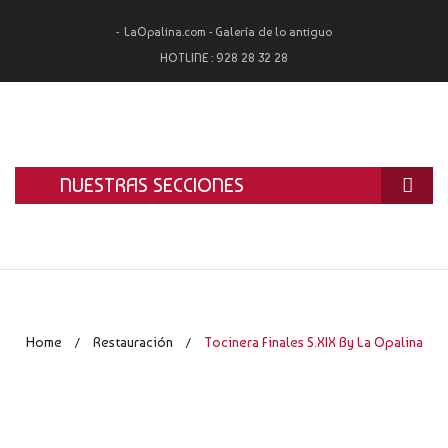
LaOpalina.com - Galería de lo antiguo
HOTLINE :
928 28 32 28
NUESTRAS SECCIONES
INICIO
LA OPALINA
RESTAURACIÓN
Home
Restauración
Tocinera Finales S.XIX By La Opalina
/
/
ALQUILER
TASACIÓN Y COMPRA