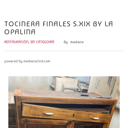
CATÁLOGO
NOVEDADES
TOCINERA FINALES S.XIX BY LA
OPALINA
CONTACTO
RESTAURACIÓN
,
SIN CATEGORÍA
By :
mediane
powered by medianeclick.com