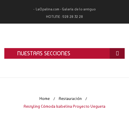
LaOpalina.com - Galería de lo antiguo
HOTLINE :
928 28 32 28
NUESTRAS SECCIONES
INICIO
LA OPALINA
RESTAURACIÓN
Home
Restauración
/
/
ALQUILER
Restyling Cómoda Isabelina Proyecto Vegueta
TASACIÓN Y COMPRA