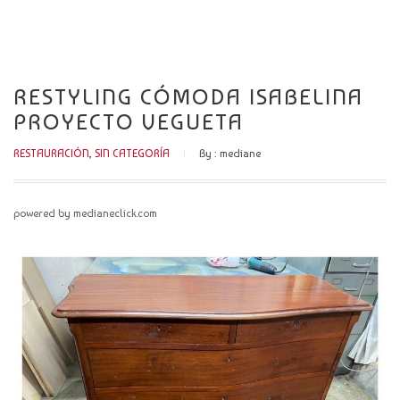
CATÁLOGO
NOVEDADES
RESTYLING CÓMODA ISABELINA
CONTACTO
PROYECTO VEGUETA
RESTAURACIÓN
,
SIN CATEGORÍA
By :
mediane
powered by medianeclick.com