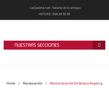
LaOpalina.com - Galería de lo antiguo
HOTLINE :
928 28 32 28
NUESTRAS SECCIONES
INICIO
LA OPALINA
RESTAURACIÓN
Home
Restauración
Restructuración De Butaca Regency
/
/
ALQUILER
TASACIÓN Y COMPRA