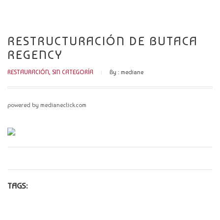
CATÁLOGO
NOVEDADES
RESTRUCTURACIÓN DE BUTACA
REGENCY
CONTACTO
RESTAURACIÓN
,
SIN CATEGORÍA
By :
mediane
powered by medianeclick.com
TAGS: