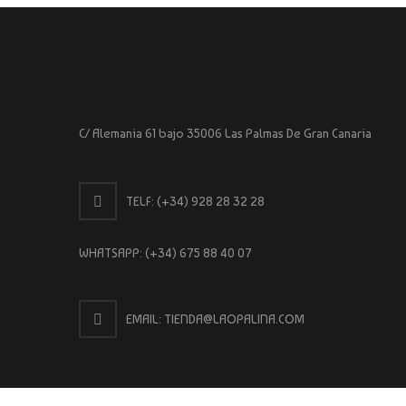
C/ Alemania 61 bajo 35006 Las Palmas De Gran Canaria
TELF:
(+34) 928 28 32 28
WHATSAPP:
(+34) 675 88 40 07
EMAIL: TIENDA@LAOPALINA.COM