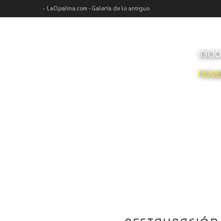
LaOpalina.com - Galería de lo antiguo
INICI
NOVE