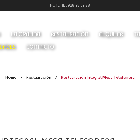
HOTLINE :
928 28 32 28
O
LA OPALINA
RESTAURACIÓN
ALQUILER
TA
DADES
CONTACTO
Home
Restauración
Restauración Integral Mesa Telefonera
/
/