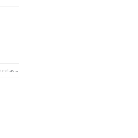
de sillas
→