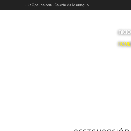
LaOpalina.com - Galería de lo antiguo
INICI
NOVE