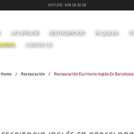
HOTLINE :
928 28 32 28
O
LA OPALINA
RESTAURACIÓN
ALQUILER
TA
DADES
CONTACTO
Home
Restauración
Restauración Escritorio Inglés En Barcelona
/
/