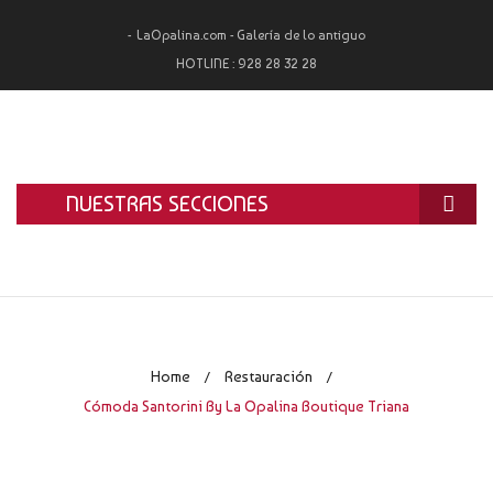
LaOpalina.com - Galería de lo antiguo
HOTLINE :
928 28 32 28
NUESTRAS SECCIONES
INICIO
LA OPALINA
RESTAURACIÓN
Home
Restauración
/
/
ALQUILER
Cómoda Santorini By La Opalina Boutique Triana
TASACIÓN Y COMPRA