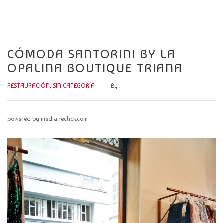
CATÁLOGO
NOVEDADES
CÓMODA SANTORINI BY LA
CONTACTO
OPALINA BOUTIQUE TRIANA
RESTAURACIÓN
,
SIN CATEGORÍA
By :
powered by medianeclick.com