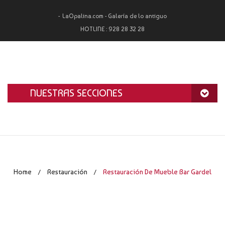
LaOpalina.com - Galería de lo antiguo
HOTLINE :
928 28 32 28
NUESTRAS SECCIONES
INICIO
LA OPALINA
RESTAURACIÓN
Home
Restauración
Restauración De Mueble Bar Gardel
/
/
ALQUILER
TASACIÓN Y COMPRA