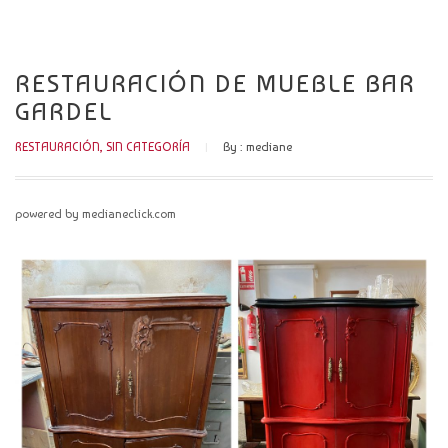
CATÁLOGO
NOVEDADES
RESTAURACIÓN DE MUEBLE BAR
GARDEL
CONTACTO
RESTAURACIÓN
,
SIN CATEGORÍA
By :
mediane
powered by medianeclick.com