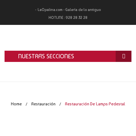
LaOpalina.com - Galería de lo antiguo
HOTLINE :
928 28 32 28
NUESTRAS SECCIONES
INICIO
LA OPALINA
RESTAURACIÓN
Home
Restauración
Restauración De Lamps Pedestal
/
/
ALQUILER
TASACIÓN Y COMPRA