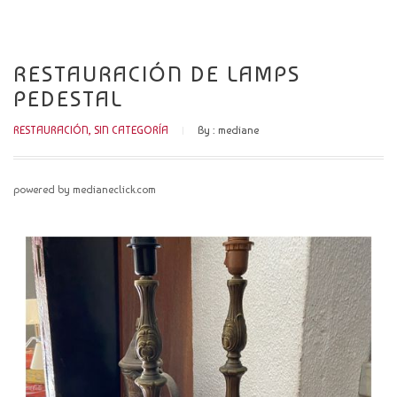
CATÁLOGO
NOVEDADES
RESTAURACIÓN DE LAMPS
PEDESTAL
CONTACTO
RESTAURACIÓN
,
SIN CATEGORÍA
By :
mediane
powered by medianeclick.com