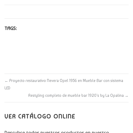
TAGS:
←
Proyecto restaurativo Nevera Opel 1956 en Mueble Bar con sistema
LED
Restyling completo de mueble bar 1920`s by La Opalina
→
VER CATÁLOGO ONLINE
Descubre todos nuestros productos en nuestro