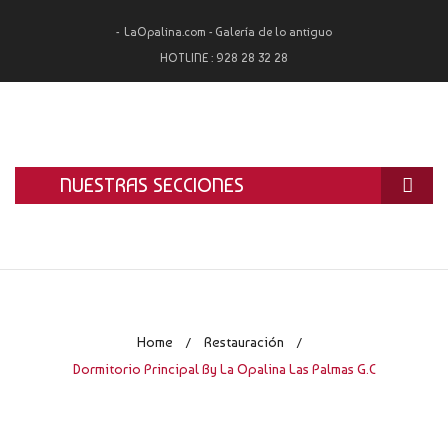
LaOpalina.com - Galería de lo antiguo
HOTLINE :
928 28 32 28
NUESTRAS SECCIONES
INICIO
LA OPALINA
RESTAURACIÓN
Home
Restauración
/
/
ALQUILER
Dormitorio Principal By La Opalina Las Palmas G.C
TASACIÓN Y COMPRA