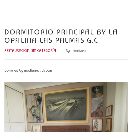
CATÁLOGO
NOVEDADES
DORMITORIO PRINCIPAL BY LA
CONTACTO
OPALINA LAS PALMAS G.C
RESTAURACIÓN
,
SIN CATEGORÍA
By :
mediane
powered by medianeclick.com