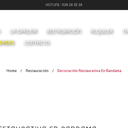
HOTLINE :
928 28 32 28
O
LA OPALINA
RESTAURACIÓN
ALQUILER
TA
DADES
CONTACTO
Home
Restauración
Decoración Restaurativa En Bandama
/
/