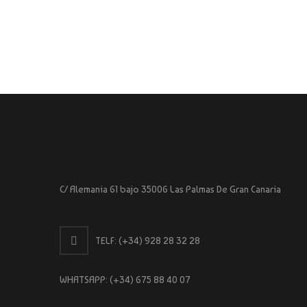
C/ Alemania 61 bajo 35006 Las Palmas De Gran Canaria
TELF:
(+34) 928 28 32 28
WHATSAPP:
(+34) 675 88 40 07