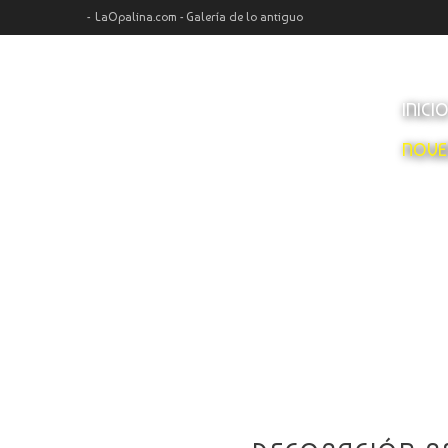
LaOpalina.com - Galería de lo antiguo
INICI
NOVE