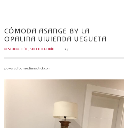
CATÁLOGO
NOVEDADES
CÓMODA ASANGE BY LA
CONTACTO
OPALINA VIVIENDA VEGUETA
RESTAURACIÓN
,
SIN CATEGORÍA
By :
powered by medianeclick.com