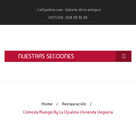
LaOpalina.com - Galería de lo antiguo
HOTLINE :
928 28 32 28
NUESTRAS SECCIONES
INICIO
LA OPALINA
RESTAURACIÓN
Home
Restauración
/
/
ALQUILER
Cómoda Asange By La Opalina Vivienda Vegueta
TASACIÓN Y COMPRA