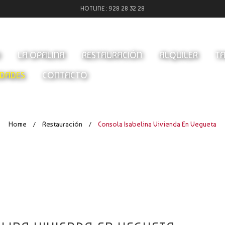
HOTLINE :
928 28 32 28
O
LA OPALINA
RESTAURACIÓN
ALQUILER
TA
DADES
CONTACTO
Home
Restauración
Consola Isabelina Vivienda En Vegueta
/
/