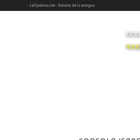
LaOpalina.com - Galería de lo antiguo
INICI
NOVE