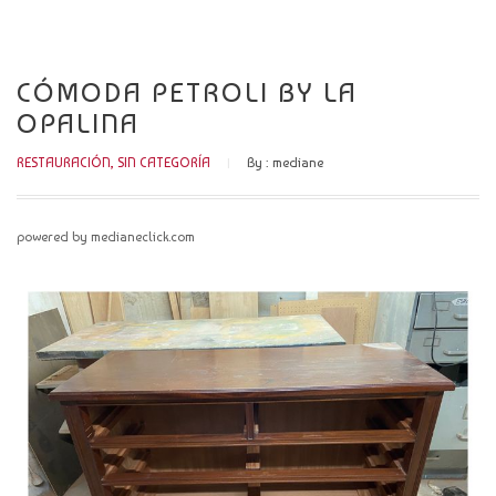
CATÁLOGO
NOVEDADES
CÓMODA PETROLI BY LA
OPALINA
CONTACTO
RESTAURACIÓN
,
SIN CATEGORÍA
By :
mediane
powered by medianeclick.com