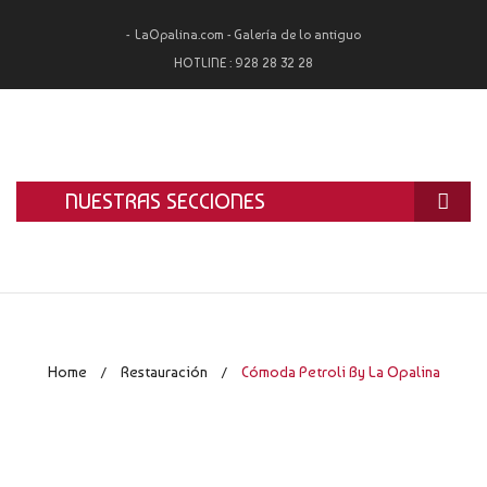
LaOpalina.com - Galería de lo antiguo
HOTLINE :
928 28 32 28
NUESTRAS SECCIONES
INICIO
LA OPALINA
RESTAURACIÓN
Home
Restauración
Cómoda Petroli By La Opalina
/
/
ALQUILER
TASACIÓN Y COMPRA