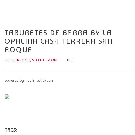
CATÁLOGO
NOVEDADES
TABURETES DE BARRA BY LA
CONTACTO
OPALINA CASA TERRERA SAN
ROQUE
RESTAURACIÓN
,
SIN CATEGORÍA
By :
powered by medianeclick.com
TAGS: