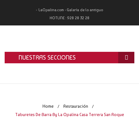
LaOpalina.com - Galería de lo antiguo
HOTLINE :
928 28 32 28
NUESTRAS SECCIONES
INICIO
LA OPALINA
RESTAURACIÓN
Home
Restauración
/
/
ALQUILER
Taburetes De Barra By La Opalina Casa Terrera San Roque
TASACIÓN Y COMPRA