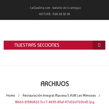
LaOpalina.com - Galería de lo antiguo
HOTLINE :
928 28 32 28
NUESTRAS SECCIONES
INICIO
LA OPALINA
RESTAURACIÓN
ARCHIVOS
ALQUILER
Home
Restauración Integral Alacena S.XVIII Les Mimoses
/
/
TASACIÓN Y COMPRA
18663-Ef386822-5cc7-4695-B5af-A7d32d760bd5.jpg