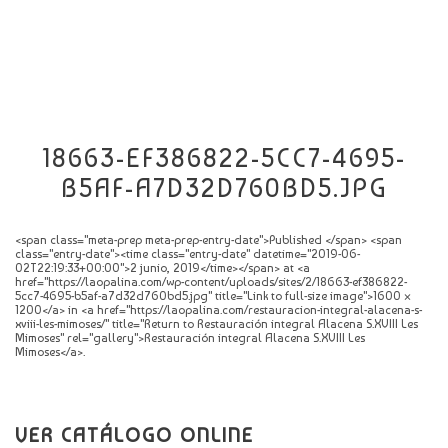
CATÁLOGO
NOVEDADES
CONTACTO
18663-EF386822-5CC7-4695-
B5AF-A7D32D760BD5.JPG
<span class="meta-prep meta-prep-entry-date">Published </span> <span
class="entry-date"><time class="entry-date" datetime="2019-06-
02T22:19:33+00:00">2 junio, 2019</time></span> at <a
href="https://laopalina.com/wp-content/uploads/sites/2/18663-ef386822-
5cc7-4695-b5af-a7d32d760bd5.jpg" title="Link to full-size image">1600 ×
1200</a> in <a href="https://laopalina.com/restauracion-integral-alacena-s-
xviii-les-mimoses/" title="Return to Restauración integral Alacena S.XVIII Les
Mimoses" rel="gallery">Restauración integral Alacena S.XVIII Les
Mimoses</a>.
VER CATÁLOGO ONLINE