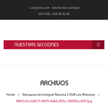
LaOpalina.com - Galería de lo antiguo
HOTLINE :
928 28 32 28
NUESTRAS SECCIONES
INICIO
LA OPALINA
RESTAURACIÓN
ARCHIVOS
ALQUILER
Home
Restauración Integral Alacena S.XVIII Les Mimoses
/
/
TASACIÓN Y COMPRA
18663-Eccb8271-0699-4d66-835c-112f2f0cc005.jpg