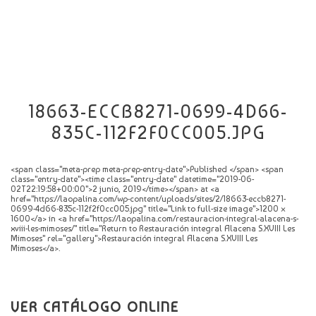
CATÁLOGO
NOVEDADES
CONTACTO
18663-ECCB8271-0699-4D66-
835C-112F2F0CC005.JPG
<span class="meta-prep meta-prep-entry-date">Published </span> <span
class="entry-date"><time class="entry-date" datetime="2019-06-
02T22:19:58+00:00">2 junio, 2019</time></span> at <a
href="https://laopalina.com/wp-content/uploads/sites/2/18663-eccb8271-
0699-4d66-835c-112f2f0cc005.jpg" title="Link to full-size image">1200 ×
1600</a> in <a href="https://laopalina.com/restauracion-integral-alacena-s-
xviii-les-mimoses/" title="Return to Restauración integral Alacena S.XVIII Les
Mimoses" rel="gallery">Restauración integral Alacena S.XVIII Les
Mimoses</a>.
VER CATÁLOGO ONLINE