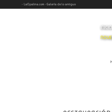
LaOpalina.com - Galería de lo antiguo
INICI
NOVE