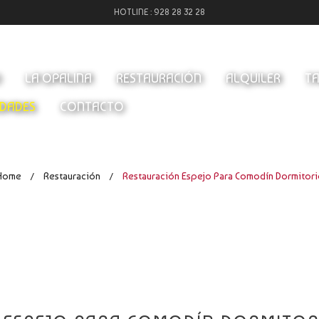
HOTLINE :
928 28 32 28
O
LA OPALINA
RESTAURACIÓN
ALQUILER
TA
DADES
CONTACTO
Home
Restauración
Restauración Espejo Para Comodín Dormitori
/
/