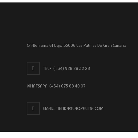
C/ Alemania 61 bajo 35006 Las Palmas De Gran Canaria
TELF:
(+34) 928 28 32 28
WHATSAPP:
(+34) 675 88 40 07
EMAIL: TIENDA@LAOPALINA.COM