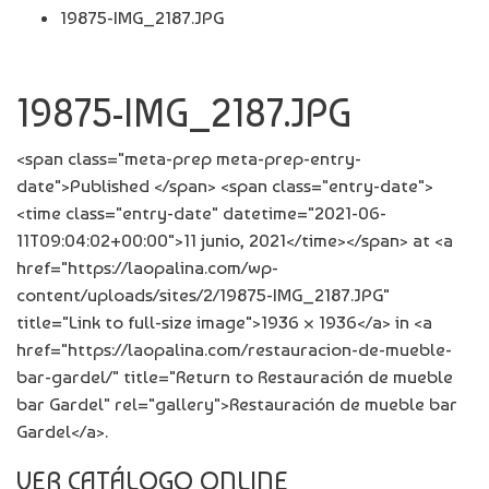
19875-IMG_2187.JPG
19875-IMG_2187.JPG
<span class="meta-prep meta-prep-entry-
date">Published </span> <span class="entry-date">
<time class="entry-date" datetime="2021-06-
11T09:04:02+00:00">11 junio, 2021</time></span> at <a
href="https://laopalina.com/wp-
content/uploads/sites/2/19875-IMG_2187.JPG"
title="Link to full-size image">1936 × 1936</a> in <a
href="https://laopalina.com/restauracion-de-mueble-
bar-gardel/" title="Return to Restauración de mueble
bar Gardel" rel="gallery">Restauración de mueble bar
Gardel</a>.
VER CATÁLOGO ONLINE