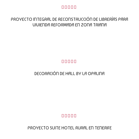
0
sobre
PROYECTO INTEGRAL DE RECONSTRUCCIÓN DE LIBRERÍAS PARA
5
VIVIENDA REFORMADA EN ZONA TRIANA
LEER MÁS
0
sobre
DECORACIÓN DE HALL BY LA OPALINA
5
LEER MÁS
0
sobre
PROYECTO SUITE HOTEL RURAL EN TENERIFE
5