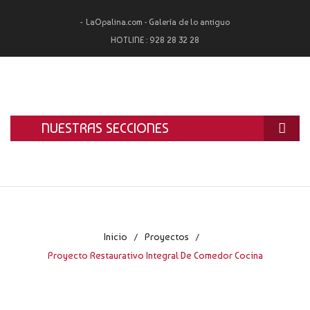
LaOpalina.com - Galería de lo antiguo
HOTLINE :
928 28 32 28
NUESTRAS SECCIONES
INICIO
LA OPALINA
RESTAURACIÓN
Inicio
Proyectos
/
/
ALQUILER
Proyecto Restaurativo Integral De Comedor Cocina
TASACIÓN Y COMPRA