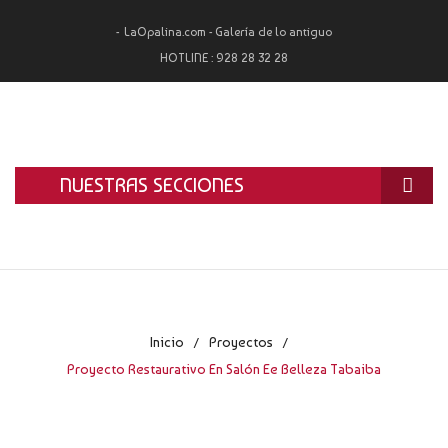
LaOpalina.com - Galería de lo antiguo
HOTLINE :
928 28 32 28
NUESTRAS SECCIONES
INICIO
LA OPALINA
RESTAURACIÓN
Inicio
Proyectos
/
/
ALQUILER
Proyecto Restaurativo En Salón Ee Belleza Tabaiba
TASACIÓN Y COMPRA