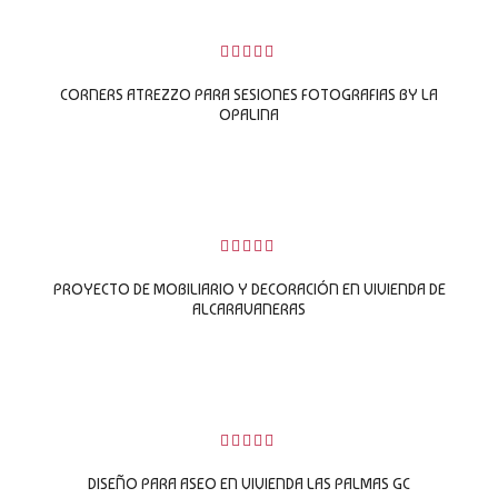
0
sobre
CORNERS ATREZZO PARA SESIONES FOTOGRAFIAS BY LA
5
OPALINA
LEER MÁS
0
sobre
PROYECTO DE MOBILIARIO Y DECORACIÓN EN VIVIENDA DE
5
ALCARAVANERAS
LEER MÁS
0
sobre
DISEÑO PARA ASEO EN VIVIENDA LAS PALMAS GC