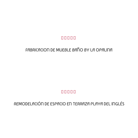
5
LEER MÁS
0
sobre
FABRICACION DE MUEBLE BAÑO BY LA OPALINA
5
LEER MÁS
0
sobre
REMODELACIÓN DE ESPACIO EN TERRAZA PLAYA DEL INGLÉS
5
LEER MÁS