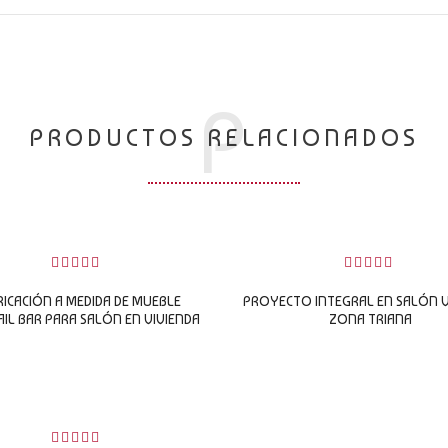
P
PRODUCTOS RELACIONADOS
0 review(s)
0
0
sobre
sobre
RICACIÓN A MEDIDA DE MUEBLE
PROYECTO INTEGRAL EN SALÓN V
5
5
IL BAR PARA SALÓN EN VIVIENDA
ZONA TRIANA
LEER MÁS
LEER MÁS