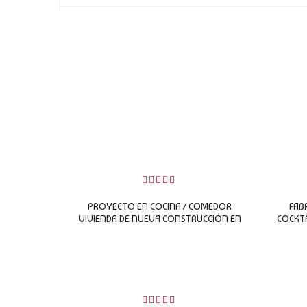
 review(s)
0 review(s)
0
sobre
PROYECTO EN COCINA / COMEDOR
FAB
5
VIVIENDA DE NUEVA CONSTRUCCIÓN EN
COCKTA
GUANARTEME/ LAS PALMAS G.C
LEER MÁS
 review(s)