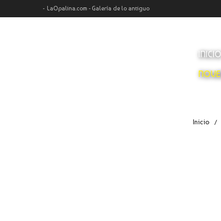
LaOpalina.com - Galería de lo antiguo
INICI
NOVE
Inicio
/