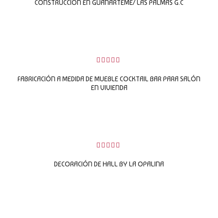
5
CONSTRUCCIÓN EN GUANARTEME/ LAS PALMAS G.C
LEER MÁS
0
sobre
FABRICACIÓN A MEDIDA DE MUEBLE COCKTAIL BAR PARA SALÓN
5
EN VIVIENDA
LEER MÁS
0
sobre
DECORACIÓN DE HALL BY LA OPALINA
5
LEER MÁS