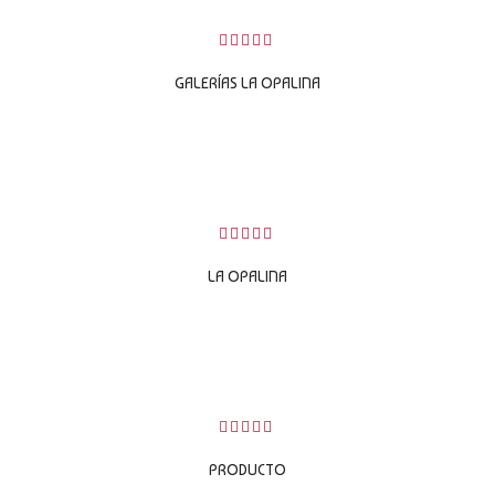
0
sobre
GALERÍAS LA OPALINA
5
LEER MÁS
0
sobre
LA OPALINA
5
LEER MÁS
0
sobre
PRODUCTO
5