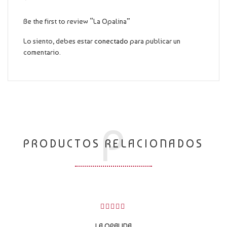
Be the first to review “La Opalina”
Lo siento, debes estar
conectado
para publicar un
comentario.
P
PRODUCTOS RELACIONADOS
0
sobre
LA OPALINA