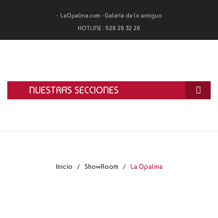
LaOpalina.com - Galería de lo antiguo
HOTLINE :
928 28 32 28
NUESTRAS SECCIONES
INICIO
LA OPALINA
RESTAURACIÓN
Inicio
ShowRoom
La Opalina
/
/
ALQUILER
TASACIÓN Y COMPRA