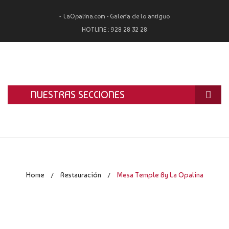
LaOpalina.com - Galería de lo antiguo
HOTLINE :
928 28 32 28
NUESTRAS SECCIONES
INICIO
LA OPALINA
RESTAURACIÓN
Home
Restauración
Mesa Temple By La Opalina
/
/
ALQUILER
TASACIÓN Y COMPRA