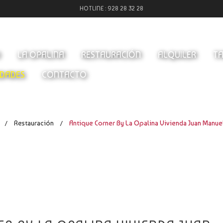
HOTLINE :
928 28 32 28
O
LA OPALINA
RESTAURACIÓN
ALQUILER
TA
DADES
CONTACTO
Restauración
Antique Corner By La Opalina Vivienda Juan Manue
/
/