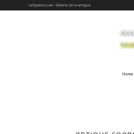
LaOpalina.com - Galería de lo antiguo
INICI
NOVE
Home