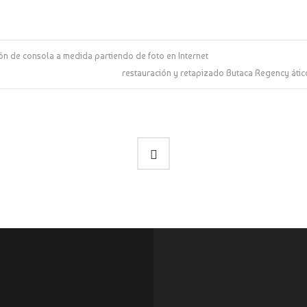
ón de consola a medida partiendo de foto en Internet
restauración y retapizado Butaca Regency átic