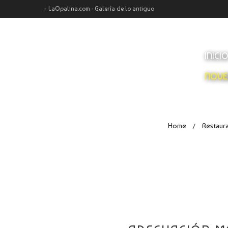
LaOpalina.com - Galería de lo antiguo
INICI
NOVE
Home
Restaur
/