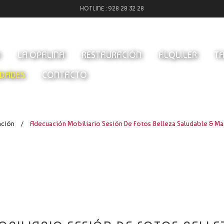
HOTLINE :
928 28 32 28
O
LA OPALINA
RESTAURACIÓN
ALQUILER
TA
DADES
CONTACTO
ación
Adecuación Mobiliario Sesión De Fotos Belleza Saludable & Ma
/