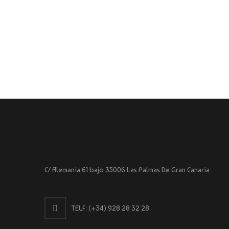
C/ Alemania 61 bajo 35006 Las Palmas De Gran Canaria
TELF:
(+34) 928 28 32 28