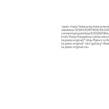
<span class="meta-prep meta-prep-en
datetime="2024-03-28T14:06:06+00:0
content/uploads/sites/2/2024/03/img
href="https://laopalina.com/product
la-pieza-original/" title="Return to
la pieza original" rel="gallery">Re
la pieza original</a>.