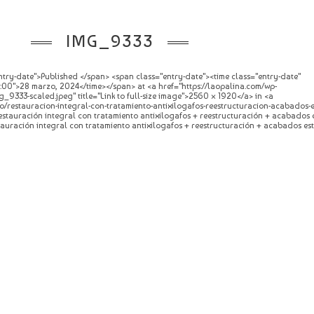
IMG_9333
try-date">Published </span> <span class="entry-date"><time class="entry-date"
0">28 marzo, 2024</time></span> at <a href="https://laopalina.com/wp-
_9333-scaled.jpeg" title="Link to full-size image">2560 × 1920</a> in <a
o/restauracion-integral-con-tratamiento-antixilogafos-reestructuracion-acabados-e
 Restauración integral con tratamiento antixilogafos + reestructuración + acabados 
stauración integral con tratamiento antixilogafos + reestructuración + acabados est