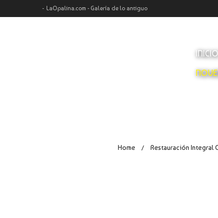
LaOpalina.com - Galería de lo antiguo
INICI
NOVE
Home
Restauración Integral 
/