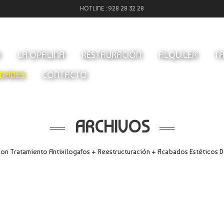
HOTLINE :
928 28 32 28
O
LA OPALINA
RESTAURACIÓN
ALQUILER
TA
DADES
CONTACTO
ARCHIVOS
Con Tratamiento Antixilogafos + Reestructuración + Acabados Estéticos D