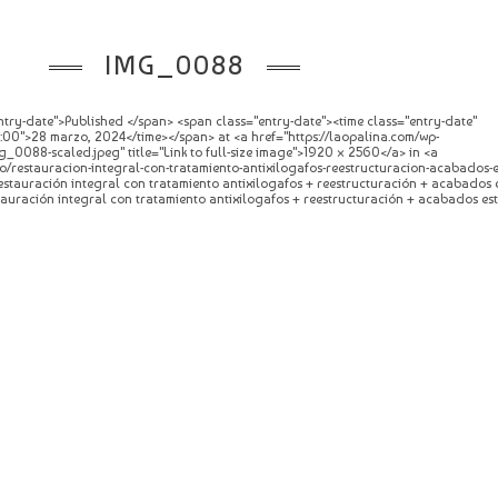
IMG_0088
try-date">Published </span> <span class="entry-date"><time class="entry-date"
0">28 marzo, 2024</time></span> at <a href="https://laopalina.com/wp-
_0088-scaled.jpeg" title="Link to full-size image">1920 × 2560</a> in <a
o/restauracion-integral-con-tratamiento-antixilogafos-reestructuracion-acabados-e
 Restauración integral con tratamiento antixilogafos + reestructuración + acabados 
stauración integral con tratamiento antixilogafos + reestructuración + acabados est