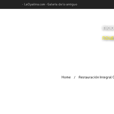
LaOpalina.com - Galería de lo antiguo
INICI
NOVE
Home
Restauración Integral 
/