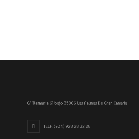
C/ Alemania 61 bajo 35006 Las Palmas De Gran Canaria
TELF:
(+34) 928 28 32 28