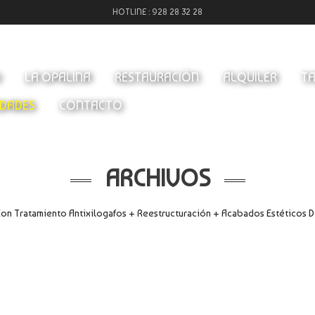
HOTLINE :
928 28 32 28
O
LA OPALINA
RESTAURACIÓN
ALQUILER
TA
DADES
CONTACTO
ARCHIVOS
Con Tratamiento Antixilogafos + Reestructuración + Acabados Estéticos D