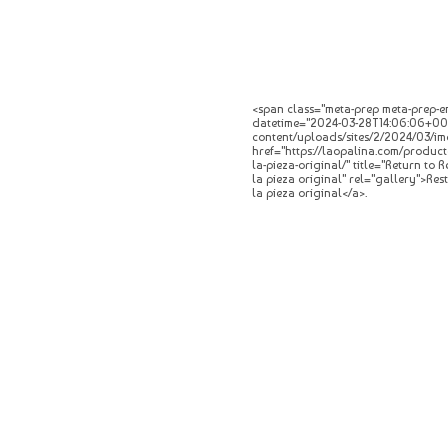
<span class="meta-prep meta-prep-en
datetime="2024-03-28T14:06:06+00:0
content/uploads/sites/2/2024/03/img
href="https://laopalina.com/product
la-pieza-original/" title="Return to
la pieza original" rel="gallery">Re
la pieza original</a>.