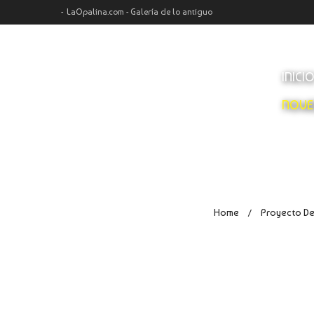
LaOpalina.com - Galería de lo antiguo
INICI
NOVE
Home
Proyecto De
/