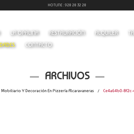
HOTLINE :
928 28 32 28
O
LA OPALINA
RESTAURACIÓN
ALQUILER
TA
DADES
CONTACTO
ARCHIVOS
 Mobiliario Y Decoración En Pizzería Alcaravaneras
Ce4a64b0-8f2c-4
/