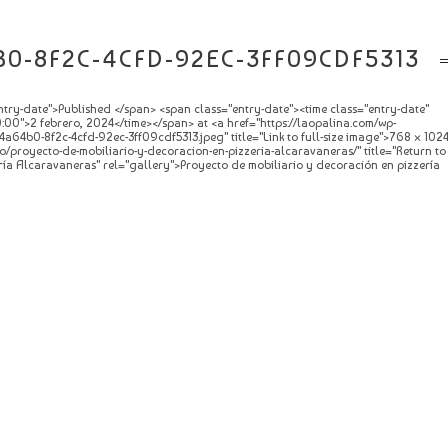
0-8F2C-4CFD-92EC-3FF09CDF5313
try-date">Published </span> <span class="entry-date"><time class="entry-date"
0">2 febrero, 2024</time></span> at <a href="https://laopalina.com/wp-
a64b0-8f2c-4cfd-92ec-3ff09cdf5313.jpeg" title="Link to full-size image">768 × 1024
o/proyecto-de-mobiliario-y-decoracion-en-pizzeria-alcaravaneras/" title="Return to
ría Alcaravaneras" rel="gallery">Proyecto de mobiliario y decoración en pizzería