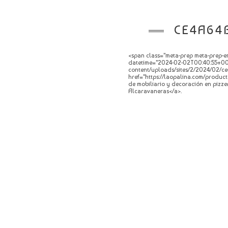
CE4A64B
<span class="meta-prep meta-prep-en
datetime="2024-02-02T00:40:55+00:0
content/uploads/sites/2/2024/02/ce4
href="https://laopalina.com/product
de mobiliario y decoración en pizze
Alcaravaneras</a>.