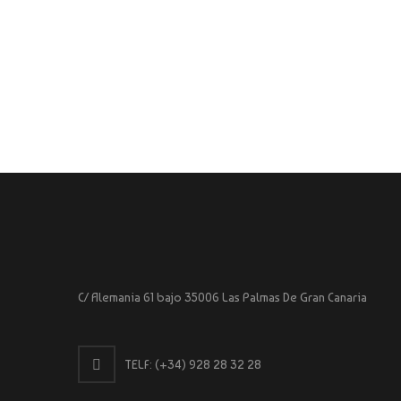
C/ Alemania 61 bajo 35006 Las Palmas De Gran Canaria
TELF:
(+34) 928 28 32 28