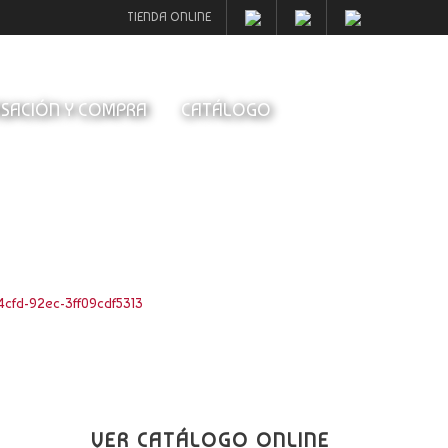
TIENDA ONLINE
SACIÓN Y COMPRA
CATÁLOGO
cfd-92ec-3ff09cdf5313
VER CATÁLOGO ONLINE