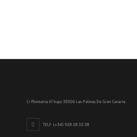
C/ Alemania 61 bajo 35006 Las Palmas De Gran Canaria
TELF:
(+34) 928 28 32 28