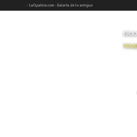
LaOpalina.com - Galería de lo antiguo
INICI
NOVE