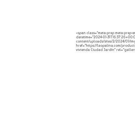
<span class="meta-prep meta-prep-en
datetime="2024-01-31T16:37:26+00:00
content/uploads/sites/2/2024/01/img_
href="https://laopalina.com/product
vivienda Ciudad Jardín" rel="galler