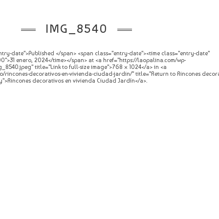
IMG_8540
try-date">Published </span> <span class="entry-date"><time class="entry-date"
">31 enero, 2024</time></span> at <a href="https://laopalina.com/wp-
8540.jpeg" title="Link to full-size image">768 × 1024</a> in <a
o/rincones-decorativos-en-vivienda-ciudad-jardin/" title="Return to Rincones decor
y">Rincones decorativos en vivienda Ciudad Jardín</a>.