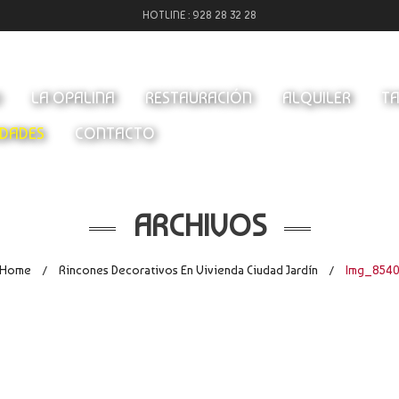
HOTLINE :
928 28 32 28
O
LA OPALINA
RESTAURACIÓN
ALQUILER
TA
DADES
CONTACTO
ARCHIVOS
Home
Rincones Decorativos En Vivienda Ciudad Jardín
Img_854
/
/