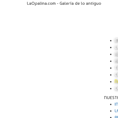
LaOpalina.com - Galería de lo antiguo
I
L
R
A
T
C
N
C
NUEST
I
L
R