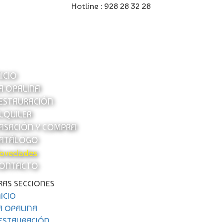
Hotline :
928 28 32 28
NICIO
A OPALINA
ESTAURACIÓN
LQUILER
ASACIÓN Y COMPRA
ATÁLOGO
ovedades
ONTACTO
RAS SECCIONES
NICIO
A OPALINA
ESTAURACIÓN