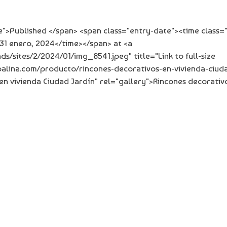
">Published </span> <span class="entry-date"><time class=
31 enero, 2024</time></span> at <a
s/sites/2/2024/01/img_8541.jpeg" title="Link to full-size
opalina.com/producto/rincones-decorativos-en-vivienda-ciud
 en vivienda Ciudad Jardín" rel="gallery">Rincones decorativ