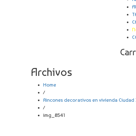
A
T
C
N
C
Carr
Archivos
Home
/
Rincones decorativos en vivienda Ciudad 
/
img_8541