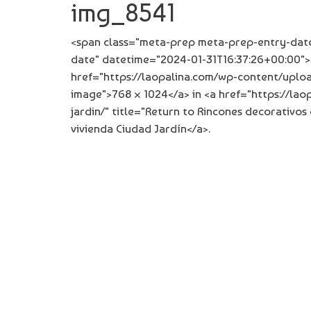
img_8541
<span class="meta-prep meta-prep-entry-date
date" datetime="2024-01-31T16:37:26+00:00">
href="https://laopalina.com/wp-content/upload
image">768 × 1024</a> in <a href="https://la
jardin/" title="Return to Rincones decorativos
vivienda Ciudad Jardín</a>.