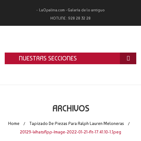
LaOpalina.com - Galería de lo antiguo
HOTLINE :
928 28 32 28
NUESTRAS SECCIONES
INICIO
LA OPALINA
RESTAURACIÓN
ARCHIVOS
ALQUILER
Home
Tapizado De Piezas Para Ralph Lauren Meloneras
/
/
TASACIÓN Y COMPRA
20129-WhatsApp-Image-2022-01-21-At-17.41.10-1.jpeg