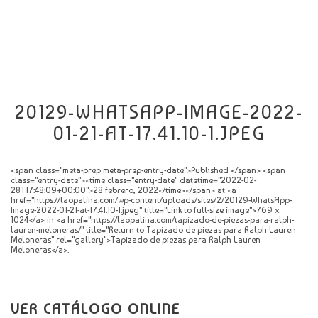
CATÁLOGO
NOVEDADES
CONTACTO
20129-WHATSAPP-IMAGE-2022-
01-21-AT-17.41.10-1.JPEG
<span class="meta-prep meta-prep-entry-date">Published </span> <span
class="entry-date"><time class="entry-date" datetime="2022-02-
28T17:48:09+00:00">28 febrero, 2022</time></span> at <a
href="https://laopalina.com/wp-content/uploads/sites/2/20129-WhatsApp-
Image-2022-01-21-at-17.41.10-1.jpeg" title="Link to full-size image">769 ×
1024</a> in <a href="https://laopalina.com/tapizado-de-piezas-para-ralph-
lauren-meloneras/" title="Return to Tapizado de piezas para Ralph Lauren
Meloneras" rel="gallery">Tapizado de piezas para Ralph Lauren
Meloneras</a>.
VER CATÁLOGO ONLINE