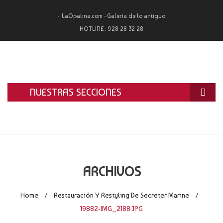
LaOpalina.com - Galería de lo antiguo
HOTLINE :
928 28 32 28
NUESTRAS SECCIONES
INICIO
LA OPALINA
RESTAURACIÓN
ARCHIVOS
ALQUILER
Home
Restauración Y Restyling De Secreter Marine
/
/
TASACIÓN Y COMPRA
19882-IMG_2188.JPG