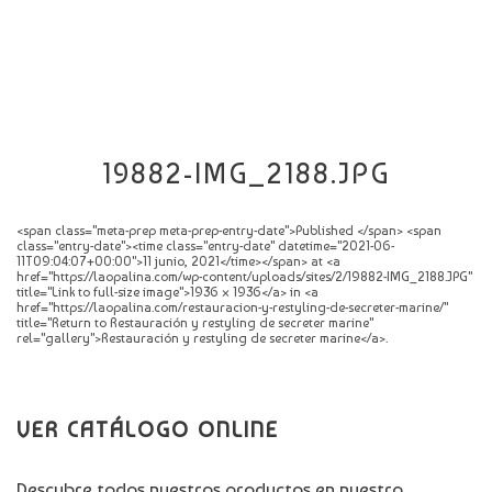
CATÁLOGO
NOVEDADES
CONTACTO
19882-IMG_2188.JPG
<span class="meta-prep meta-prep-entry-date">Published </span> <span
class="entry-date"><time class="entry-date" datetime="2021-06-
11T09:04:07+00:00">11 junio, 2021</time></span> at <a
href="https://laopalina.com/wp-content/uploads/sites/2/19882-IMG_2188.JPG"
title="Link to full-size image">1936 × 1936</a> in <a
href="https://laopalina.com/restauracion-y-restyling-de-secreter-marine/"
title="Return to Restauración y restyling de secreter marine"
rel="gallery">Restauración y restyling de secreter marine</a>.
VER CATÁLOGO ONLINE
Descubre todos nuestros productos en nuestro