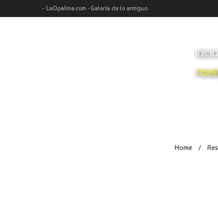
LaOpalina.com - Galería de lo antiguo
INICI
NOVE
Home
Res
/