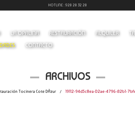
HOTLINE :
928 28 32 28
O
LA OPALINA
RESTAURACIÓN
ALQUILER
TA
DADES
CONTACTO
ARCHIVOS
tauración Tocinera Cote DÀzur
19112-94d5c8ea-D2ae-4796-B2b1-7bf
/