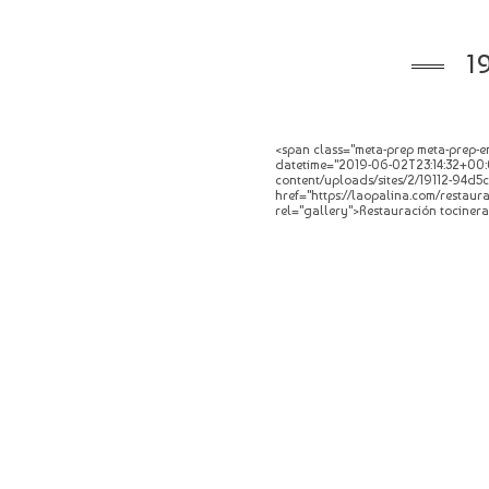
1
<span class="meta-prep meta-prep-en
datetime="2019-06-02T23:14:32+00:0
content/uploads/sites/2/19112-94d5c
href="https://laopalina.com/restaura
rel="gallery">Restauración tocinera