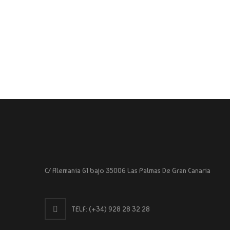
C/ Alemania 61 bajo 35006 Las Palmas De Gran Canaria
TELF:
(+34) 928 28 32 28