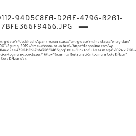
9112-94D5C8EA-D2AE-4796-B2B1-
7BFE366F9466.JPG
try-date">Published </span> <span class="entry-date"><time class="entry-date"
0">2 junio, 2019</time></span> at <a href="https://laopalina.com/wp-
8ea-d2ae-4796-b2b1-7bfe366f9466.jpg" title="Link to full-size image">1024 × 768</
cion-tocinera-cote-dazur/" title="Return to Restauración tocinera Cote DÀzur"
 Cote DÀzur</a>.