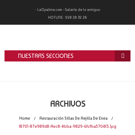
LaOpalina.com - Galería de lo antiguo
HOTLINE :
928 28 32 28
NUESTRAS SECCIONES
INICIO
LA OPALINA
RESTAURACIÓN
ARCHIVOS
ALQUILER
Home
Restauración Sillas De Rejilla De Enea
/
/
TASACIÓN Y COMPRA
18701-87e989d8-Aec8-4bba-9829-6fcfba5704f3.jpg