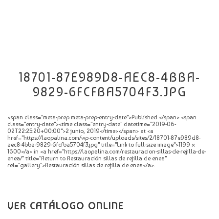
CATÁLOGO
NOVEDADES
CONTACTO
18701-87E989D8-AEC8-4BBA-
9829-6FCFBA5704F3.JPG
<span class="meta-prep meta-prep-entry-date">Published </span> <span
class="entry-date"><time class="entry-date" datetime="2019-06-
02T22:25:20+00:00">2 junio, 2019</time></span> at <a
href="https://laopalina.com/wp-content/uploads/sites/2/18701-87e989d8-
aec8-4bba-9829-6fcfba5704f3.jpg" title="Link to full-size image">1199 ×
1600</a> in <a href="https://laopalina.com/restauracion-sillas-de-rejilla-de-
enea/" title="Return to Restauración sillas de rejilla de enea"
rel="gallery">Restauración sillas de rejilla de enea</a>.
VER CATÁLOGO ONLINE