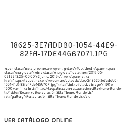
CATÁLOGO
NOVEDADES
CONTACTO
18625-3E7ADDB0-1054-44E9-
82FA-17DE446B7071.JPG
<span class="meta-prep meta-prep-entry-date">Published </span> <span
class="entry-date"><time class="entry-date" datetime="2019-06-
02T22:12:26+00:00">2 junio, 2019</time></span> at <a
href="https://laopalina.com/wp-content/uploads/sites/2/18625-3e7addb0-
1054-44e9-82fa-17de446b7071.jpg" title="Link to full-size image">1199 ×
1600</a> in <a href="https://laopalina.com/restauracion-silla-thonet-flor-de-
lis/" title="Return to Restauración Silla Thonet Flor de Lis"
rel="gallery">Restauración Silla Thonet Flor de Lis</a>.
VER CATÁLOGO ONLINE