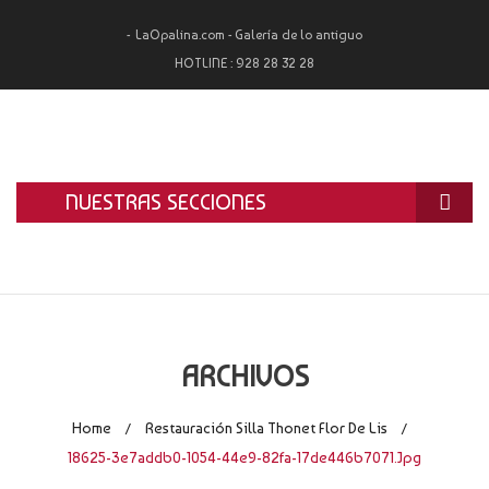
LaOpalina.com - Galería de lo antiguo
HOTLINE :
928 28 32 28
NUESTRAS SECCIONES
INICIO
LA OPALINA
RESTAURACIÓN
ARCHIVOS
ALQUILER
Home
Restauración Silla Thonet Flor De Lis
/
/
TASACIÓN Y COMPRA
18625-3e7addb0-1054-44e9-82fa-17de446b7071.jpg