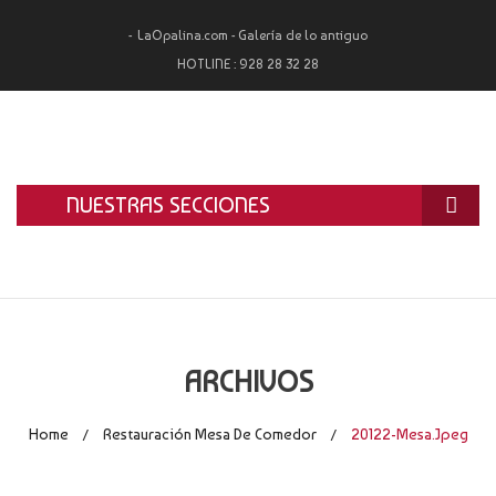
LaOpalina.com - Galería de lo antiguo
HOTLINE :
928 28 32 28
NUESTRAS SECCIONES
INICIO
LA OPALINA
RESTAURACIÓN
ARCHIVOS
ALQUILER
Home
Restauración Mesa De Comedor
20122-Mesa.jpeg
/
/
TASACIÓN Y COMPRA