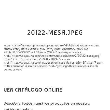
CATÁLOGO
NOVEDADES
CONTACTO
20122-MESA.JPEG
<span class="meta-prep meta-prep-entry-date">Published </span> <span
class="entry-date"><time class="entry-date" datetime="2022-02-
28T17:37:03+00:00">28 febrero, 2022</time></span> at <a
href="https://laopalina.com/wp-content/uploads/sites/2/20122-mesa.jpeg"
title="Link to full-size image">768 × 1024</a> in <a
href="https://laopalina.com/restauracion-mesa-de-comedor-2/" title="Return
to Restauración mesa de comedor" rel="gallery">Restauración mesa de
comedor</a>.
VER CATÁLOGO ONLINE
Descubre todos nuestros productos en nuestro
catálogo online.