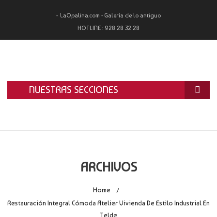
LaOpalina.com - Galería de lo antiguo
HOTLINE :
928 28 32 28
NUESTRAS SECCIONES
INICIO
LA OPALINA
RESTAURACIÓN
ARCHIVOS
ALQUILER
Home
/
TASACIÓN Y COMPRA
Restauración Integral Cómoda Atelier Vivienda De Estilo Industrial En
Telde