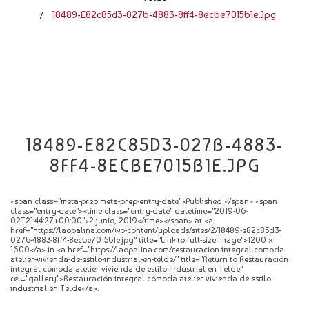
CATÁLOGO
18489-E82c85d3-027b-4883-8ff4-8ecbe7015b1e.jpg
/
NOVEDADES
CONTACTO
18489-E82C85D3-027B-4883-
8FF4-8ECBE7015B1E.JPG
<span class="meta-prep meta-prep-entry-date">Published </span> <span
class="entry-date"><time class="entry-date" datetime="2019-06-
02T21:44:27+00:00">2 junio, 2019</time></span> at <a
href="https://laopalina.com/wp-content/uploads/sites/2/18489-e82c85d3-
027b-4883-8ff4-8ecbe7015b1e.jpg" title="Link to full-size image">1200 ×
1600</a> in <a href="https://laopalina.com/restauracion-integral-comoda-
atelier-vivienda-de-estilo-industrial-en-telde/" title="Return to Restauración
integral cómoda atelier vivienda de estilo industrial en Telde"
rel="gallery">Restauración integral cómoda atelier vivienda de estilo
industrial en Telde</a>.