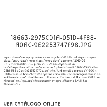
CATÁLOGO
NOVEDADES
CONTACTO
18663-2975CD1A-051D-4F88-
A0AC-9E2253747F9B.JPG
<span class="meta-prep meta-prep-entry-date">Published </span> <span
class="entry-date"><time class="entry-date" datetime="2019-06-
02T22:20:44+00:00">2 junio, 2019</time></span> at <a
href="https://laopalina.com/wp-content/uploads/sites/2/18663-2975cd1a-
051d-4f88-a0ac-9e2253747f9b.jpg" title="Link to full-size image">1600 ×
1200</a> in <a href="https://laopalina.com/restauracion-integral-alacena-s-
xviii-les-mimoses/" title="Return to Restauración integral Alacena S.XVIII Les
Mimoses" rel="gallery">Restauración integral Alacena S.XVIII Les
Mimoses</a>.
VER CATÁLOGO ONLINE