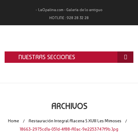
LaOpalina.com - Galería de lo antiguo
HOTLINE :
928 28 32 28
NUESTRAS SECCIONES
INICIO
LA OPALINA
RESTAURACIÓN
ARCHIVOS
ALQUILER
Home
Restauración Integral Alacena S.XVIII Les Mimoses
/
/
TASACIÓN Y COMPRA
18663-2975cd1a-051d-4f88-A0ac-9e2253747f9b.jpg