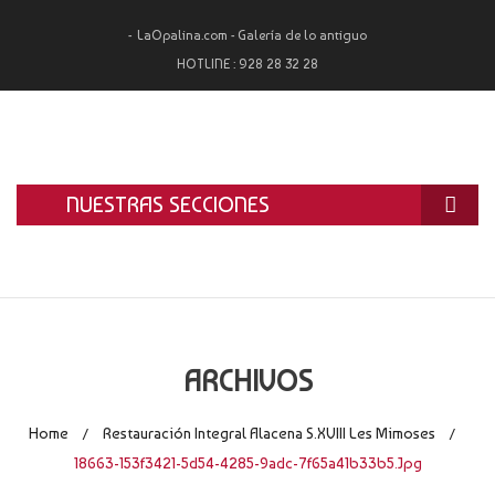
LaOpalina.com - Galería de lo antiguo
HOTLINE :
928 28 32 28
NUESTRAS SECCIONES
INICIO
LA OPALINA
RESTAURACIÓN
ARCHIVOS
ALQUILER
Home
Restauración Integral Alacena S.XVIII Les Mimoses
/
/
TASACIÓN Y COMPRA
18663-153f3421-5d54-4285-9adc-7f65a41b33b5.jpg