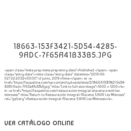
CATÁLOGO
NOVEDADES
CONTACTO
18663-153F3421-5D54-4285-
9ADC-7F65A41B33B5.JPG
<span class="meta-prep meta-prep-entry-date">Published </span> <span
class="entry-date"><time class="entry-date" datetime="2019-06-
02T22:20:52+00:00">2 junio, 2019</time></span> at <a
href="https://laopalina.com/wp-content/uploads/sites/2/18663-153f3421-5d54-
4285-9adc-7f65a41b33b5.jpg" title="Link to full-size image">1600 × 1200</a>
in <a href="https://laopalina.com/restauracion-integral-alacena-s-xviii-les-
mimoses/" title="Return to Restauración integral Alacena S.XVIII Les Mimoses"
rel="gallery">Restauración integral Alacena S.XVIII Les Mimoses</a>.
VER CATÁLOGO ONLINE