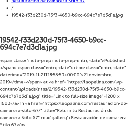
Restauración de camarera Stilo 67
/
19542-f33d230d-75f3-4650-b9cc-694c7e7d3d1a.jpg
19542-f33d230d-75f3-4650-b9cc-
694c7e7d3d1a.jpg
<span class="meta-prep meta-prep-entry-date">Published
</span> <span class="entry-date"><time class="entry-date"
datetime="2019-11-21T18:55:50+00:00">21 noviembre,
2019</time></span> at <a href="https://laopalina.com/wp-
content/uploads/sites/2/19542-f33d230d-75f3-4650-b9cc-
694c7e7d3d1a.jpg" title="Link to full-size image">1200 ×
1600</a> in <a href="https://laopalina.com/restauracion-de-
camarera-stilo-67/" title="Return to Restauración de
camarera Stilo 67" rel="gallery">Restauración de camarera
Stilo 67</a>.