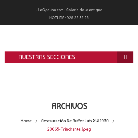
LaOpalina.com - Galería de lo antiguo
HOTLINE :
928 28 32 28
NUESTRAS SECCIONES
INICIO
LA OPALINA
RESTAURACIÓN
ARCHIVOS
ALQUILER
Home
Restauración De Buffet Luis XVI 1930
/
/
TASACIÓN Y COMPRA
20065-Trinchante.jpeg