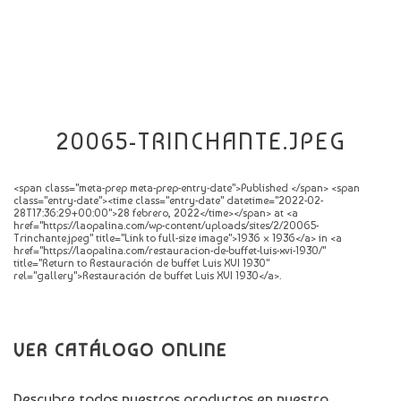
CATÁLOGO
NOVEDADES
CONTACTO
20065-TRINCHANTE.JPEG
<span class="meta-prep meta-prep-entry-date">Published </span> <span
class="entry-date"><time class="entry-date" datetime="2022-02-
28T17:36:29+00:00">28 febrero, 2022</time></span> at <a
href="https://laopalina.com/wp-content/uploads/sites/2/20065-
Trinchante.jpeg" title="Link to full-size image">1936 × 1936</a> in <a
href="https://laopalina.com/restauracion-de-buffet-luis-xvi-1930/"
title="Return to Restauración de buffet Luis XVI 1930"
rel="gallery">Restauración de buffet Luis XVI 1930</a>.
VER CATÁLOGO ONLINE
Descubre todos nuestros productos en nuestro